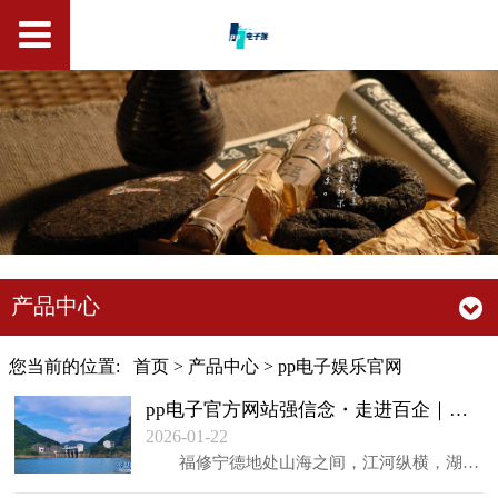
产品中心
您当前的位置:
首页
>
产品中心
>
pp电子娱乐官网
pp电子官方网站强信念・走进百企｜水务项目惠民利企 闽东“水库”变“宝库”-新华
2026-01-22
福修宁德地处山海之间，江河纵横，湖海交织，水资源充足，但因为西高东低的地势，这里的河道普通源短流急、独流入海。过去因为水利根柢措施不敷完整，宁德全市...