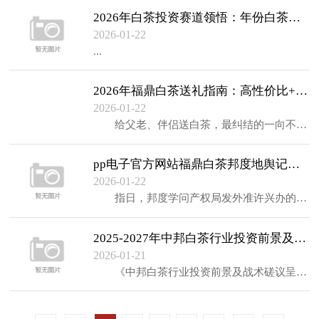
2026年白茶投资赛道领悟：年份白茶、新工艺、深加工的增值空间
2026-01-22
...
2026年福鼎白茶送礼指南：高性价比+高颜值的3个靠谱选取
2026-01-22
给父老、伴侣送白茶，最纠结的一向不是“买不买”，而是“能不行送到心坎里”——怕花了钱买不到重点产区的茶，怕包装太飘浮显得没品尝，怕收礼人拿得手都不明...
pp电子官方网站福鼎白茶邦度地舆记号维护演示区获批设置
2026-01-22
指日，邦度学问产权局发外准许兴办的54个邦度地舆象征爱护演示区名单。福鼎白茶邦度地舆象征爱护演示区位列个中，为福鼎白茶家产再添一块邦度级“金字招牌”...
2025-2027年中邦白茶行业投资前景及战略商议告诉
2026-01-21
《中邦白茶行业投资前景及战术磋议呈报》是基于中经先略市集磋议核心对白茶行业长远、广博的考核咨询，并连合邦度统计局、商务部、工商部分、海合、行业协会等...